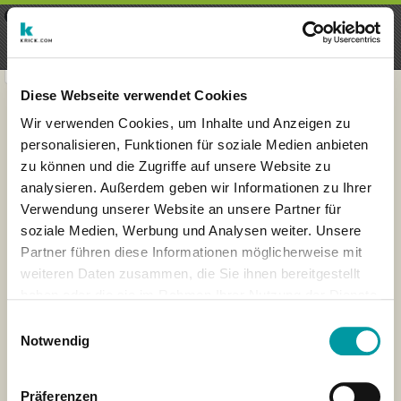
×
Menu
Iscrizioni
Registrati
seeker - finds everything near
VIEW
you
krick.com GmbH + Co. KG
FREE - In Google Play
Diese Webseite verwendet Cookies
Wir verwenden Cookies, um Inhalte und Anzeigen zu
personalisieren, Funktionen für soziale Medien anbieten
zu können und die Zugriffe auf unsere Website zu
analysieren. Außerdem geben wir Informationen zu Ihrer
Verwendung unserer Website an unsere Partner für
soziale Medien, Werbung und Analysen weiter. Unsere
Partner führen diese Informationen möglicherweise mit
weiteren Daten zusammen, die Sie ihnen bereitgestellt
haben oder die sie im Rahmen Ihrer Nutzung der Dienste
×
gesammelt haben.
London
Einwilligungsauswahl
Notwendig
Präferenzen