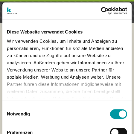
×
Menu
Aanmelding
Registreren
seeker - finds everything near
VIEW
you
krick.com GmbH + Co. KG
FREE - In Google Play
Diese Webseite verwendet Cookies
Wir verwenden Cookies, um Inhalte und Anzeigen zu
personalisieren, Funktionen für soziale Medien anbieten
zu können und die Zugriffe auf unsere Website zu
analysieren. Außerdem geben wir Informationen zu Ihrer
Verwendung unserer Website an unsere Partner für
soziale Medien, Werbung und Analysen weiter. Unsere
Partner führen diese Informationen möglicherweise mit
weiteren Daten zusammen, die Sie ihnen bereitgestellt
haben oder die sie im Rahmen Ihrer Nutzung der Dienste
×
gesammelt haben.
London
Einwilligungsauswahl
Notwendig
Präferenzen