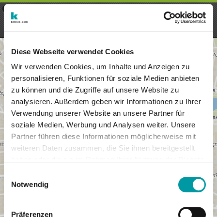
×
Menu
Login
Registrieren
seeker - finds everything near
VIEW
you
krick.com GmbH + Co. KG
FREE - In Google Play
Diese Webseite verwendet Cookies
Wir verwenden Cookies, um Inhalte und Anzeigen zu
personalisieren, Funktionen für soziale Medien anbieten
zu können und die Zugriffe auf unsere Website zu
analysieren. Außerdem geben wir Informationen zu Ihrer
Verwendung unserer Website an unsere Partner für
soziale Medien, Werbung und Analysen weiter. Unsere
Partner führen diese Informationen möglicherweise mit
weiteren Daten zusammen, die Sie ihnen bereitgestellt
haben oder die sie im Rahmen Ihrer Nutzung der Dienste
×
gesammelt haben.
Wiesbaden, Deutschland
Einwilligungsauswahl
Notwendig
Präferenzen