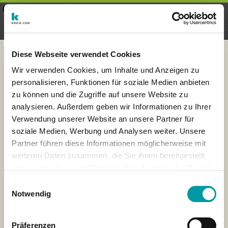
×
Menu
Login
Registrieren
seeker - finds everything near
VIEW
you
krick.com GmbH + Co. KG
FREE - In Google Play
Diese Webseite verwendet Cookies
Wir verwenden Cookies, um Inhalte und Anzeigen zu
personalisieren, Funktionen für soziale Medien anbieten
zu können und die Zugriffe auf unsere Website zu
analysieren. Außerdem geben wir Informationen zu Ihrer
Verwendung unserer Website an unsere Partner für
soziale Medien, Werbung und Analysen weiter. Unsere
Partner führen diese Informationen möglicherweise mit
weiteren Daten zusammen, die Sie ihnen bereitgestellt
haben oder die sie im Rahmen Ihrer Nutzung der Dienste
×
gesammelt haben.
London
Einwilligungsauswahl
Notwendig
Präferenzen