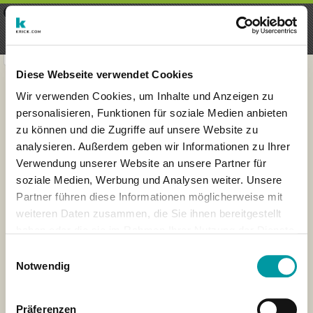
×
Menu
Login
Registrieren
seeker - finds everything near
VIEW
you
krick.com GmbH + Co. KG
FREE - In Google Play
Diese Webseite verwendet Cookies
Wir verwenden Cookies, um Inhalte und Anzeigen zu
personalisieren, Funktionen für soziale Medien anbieten
zu können und die Zugriffe auf unsere Website zu
analysieren. Außerdem geben wir Informationen zu Ihrer
Verwendung unserer Website an unsere Partner für
soziale Medien, Werbung und Analysen weiter. Unsere
Partner führen diese Informationen möglicherweise mit
weiteren Daten zusammen, die Sie ihnen bereitgestellt
haben oder die sie im Rahmen Ihrer Nutzung der Dienste
×
gesammelt haben.
London
Einwilligungsauswahl
Notwendig
Präferenzen