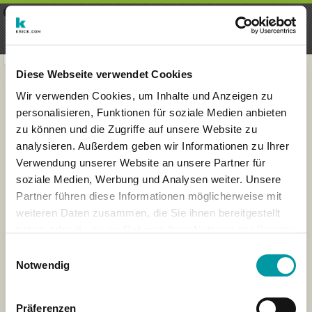
×
Menu
Login
Registrieren
seeker - finds everything near
VIEW
you
krick.com GmbH + Co. KG
FREE - In Google Play
Diese Webseite verwendet Cookies
Wir verwenden Cookies, um Inhalte und Anzeigen zu
personalisieren, Funktionen für soziale Medien anbieten
zu können und die Zugriffe auf unsere Website zu
analysieren. Außerdem geben wir Informationen zu Ihrer
Verwendung unserer Website an unsere Partner für
soziale Medien, Werbung und Analysen weiter. Unsere
Partner führen diese Informationen möglicherweise mit
weiteren Daten zusammen, die Sie ihnen bereitgestellt
haben oder die sie im Rahmen Ihrer Nutzung der Dienste
×
gesammelt haben.
London
Einwilligungsauswahl
Notwendig
Präferenzen