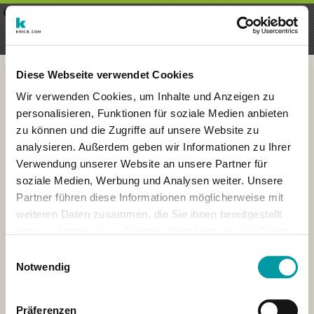
×
Menu
Inscripción
Registrarte
seeker - finds everything near
VIEW
you
krick.com GmbH + Co. KG
FREE - In Google Play
Diese Webseite verwendet Cookies
Wir verwenden Cookies, um Inhalte und Anzeigen zu
personalisieren, Funktionen für soziale Medien anbieten
zu können und die Zugriffe auf unsere Website zu
analysieren. Außerdem geben wir Informationen zu Ihrer
Verwendung unserer Website an unsere Partner für
soziale Medien, Werbung und Analysen weiter. Unsere
Partner führen diese Informationen möglicherweise mit
weiteren Daten zusammen, die Sie ihnen bereitgestellt
haben oder die sie im Rahmen Ihrer Nutzung der Dienste
×
gesammelt haben.
Wiesbaden, Deutschland
Einwilligungsauswahl
Notwendig
Präferenzen