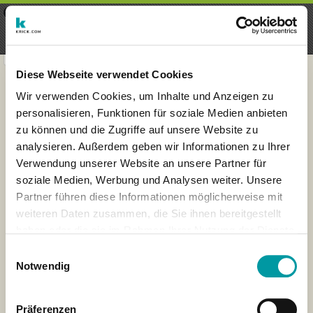
×
Menu
Inscripción
Registrarte
seeker - finds everything near
VIEW
you
krick.com GmbH + Co. KG
FREE - In Google Play
Diese Webseite verwendet Cookies
Wir verwenden Cookies, um Inhalte und Anzeigen zu
personalisieren, Funktionen für soziale Medien anbieten
zu können und die Zugriffe auf unsere Website zu
analysieren. Außerdem geben wir Informationen zu Ihrer
Verwendung unserer Website an unsere Partner für
soziale Medien, Werbung und Analysen weiter. Unsere
Partner führen diese Informationen möglicherweise mit
weiteren Daten zusammen, die Sie ihnen bereitgestellt
haben oder die sie im Rahmen Ihrer Nutzung der Dienste
×
gesammelt haben.
Wuppertal, Duitsland
Einwilligungsauswahl
Notwendig
Präferenzen