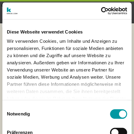
×
Menu
Inscripción
Registrarte
seeker - finds everything near
VIEW
you
krick.com GmbH + Co. KG
FREE - In Google Play
Diese Webseite verwendet Cookies
Wir verwenden Cookies, um Inhalte und Anzeigen zu
personalisieren, Funktionen für soziale Medien anbieten
zu können und die Zugriffe auf unsere Website zu
analysieren. Außerdem geben wir Informationen zu Ihrer
Verwendung unserer Website an unsere Partner für
soziale Medien, Werbung und Analysen weiter. Unsere
Partner führen diese Informationen möglicherweise mit
weiteren Daten zusammen, die Sie ihnen bereitgestellt
haben oder die sie im Rahmen Ihrer Nutzung der Dienste
×
gesammelt haben.
Amsterdam, Netherlands
Einwilligungsauswahl
Notwendig
Präferenzen