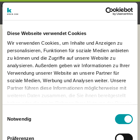
×
Menu
Inscripción
Registrarte
seeker - finds everything near
VIEW
you
krick.com GmbH + Co. KG
FREE - In Google Play
Diese Webseite verwendet Cookies
Wir verwenden Cookies, um Inhalte und Anzeigen zu
personalisieren, Funktionen für soziale Medien anbieten
zu können und die Zugriffe auf unsere Website zu
analysieren. Außerdem geben wir Informationen zu Ihrer
Verwendung unserer Website an unsere Partner für
soziale Medien, Werbung und Analysen weiter. Unsere
Partner führen diese Informationen möglicherweise mit
weiteren Daten zusammen, die Sie ihnen bereitgestellt
haben oder die sie im Rahmen Ihrer Nutzung der Dienste
×
gesammelt haben.
London
Einwilligungsauswahl
Notwendig
Präferenzen