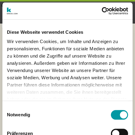
×
Menu
Inscripción
Registrarte
seeker - finds everything near
VIEW
you
krick.com GmbH + Co. KG
FREE - In Google Play
Diese Webseite verwendet Cookies
Wir verwenden Cookies, um Inhalte und Anzeigen zu
personalisieren, Funktionen für soziale Medien anbieten
zu können und die Zugriffe auf unsere Website zu
analysieren. Außerdem geben wir Informationen zu Ihrer
Verwendung unserer Website an unsere Partner für
soziale Medien, Werbung und Analysen weiter. Unsere
Partner führen diese Informationen möglicherweise mit
weiteren Daten zusammen, die Sie ihnen bereitgestellt
haben oder die sie im Rahmen Ihrer Nutzung der Dienste
×
gesammelt haben.
London
Einwilligungsauswahl
Notwendig
Präferenzen