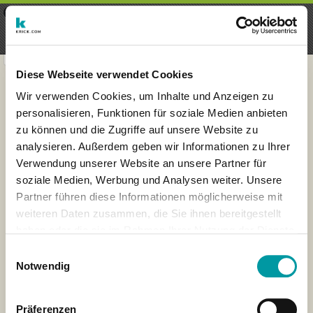
×
Menu
Inscripción
Registrarte
seeker - finds everything near
VIEW
you
krick.com GmbH + Co. KG
FREE - In Google Play
Diese Webseite verwendet Cookies
Wir verwenden Cookies, um Inhalte und Anzeigen zu
personalisieren, Funktionen für soziale Medien anbieten
zu können und die Zugriffe auf unsere Website zu
analysieren. Außerdem geben wir Informationen zu Ihrer
Verwendung unserer Website an unsere Partner für
soziale Medien, Werbung und Analysen weiter. Unsere
Partner führen diese Informationen möglicherweise mit
weiteren Daten zusammen, die Sie ihnen bereitgestellt
haben oder die sie im Rahmen Ihrer Nutzung der Dienste
×
gesammelt haben.
London
Einwilligungsauswahl
Notwendig
Präferenzen