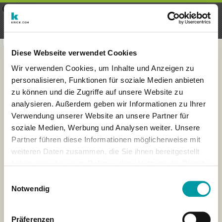
×
Menu
Inscripción
Registrarte
seeker - finds everything near
VIEW
you
krick.com GmbH + Co. KG
FREE - In Google Play
Diese Webseite verwendet Cookies
Wir verwenden Cookies, um Inhalte und Anzeigen zu
personalisieren, Funktionen für soziale Medien anbieten
zu können und die Zugriffe auf unsere Website zu
analysieren. Außerdem geben wir Informationen zu Ihrer
Verwendung unserer Website an unsere Partner für
soziale Medien, Werbung und Analysen weiter. Unsere
Partner führen diese Informationen möglicherweise mit
weiteren Daten zusammen, die Sie ihnen bereitgestellt
haben oder die sie im Rahmen Ihrer Nutzung der Dienste
×
gesammelt haben.
London
Einwilligungsauswahl
Notwendig
Präferenzen