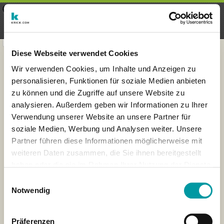
×
Menu
Inscripción
Registrarte
seeker - finds everything near
VIEW
you
krick.com GmbH + Co. KG
FREE - In Google Play
Diese Webseite verwendet Cookies
Wir verwenden Cookies, um Inhalte und Anzeigen zu
personalisieren, Funktionen für soziale Medien anbieten
zu können und die Zugriffe auf unsere Website zu
analysieren. Außerdem geben wir Informationen zu Ihrer
Verwendung unserer Website an unsere Partner für
soziale Medien, Werbung und Analysen weiter. Unsere
Partner führen diese Informationen möglicherweise mit
weiteren Daten zusammen, die Sie ihnen bereitgestellt
haben oder die sie im Rahmen Ihrer Nutzung der Dienste
×
gesammelt haben.
London
Einwilligungsauswahl
Notwendig
Präferenzen