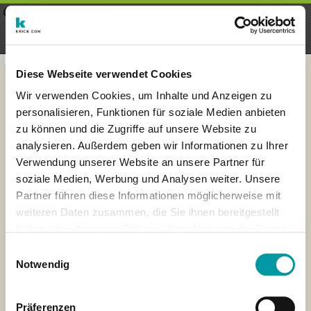
×
Menu
Inscripción
Registrarte
seeker - finds everything near
VIEW
you
krick.com GmbH + Co. KG
FREE - In Google Play
Diese Webseite verwendet Cookies
Wir verwenden Cookies, um Inhalte und Anzeigen zu
personalisieren, Funktionen für soziale Medien anbieten
zu können und die Zugriffe auf unsere Website zu
analysieren. Außerdem geben wir Informationen zu Ihrer
Verwendung unserer Website an unsere Partner für
soziale Medien, Werbung und Analysen weiter. Unsere
Partner führen diese Informationen möglicherweise mit
weiteren Daten zusammen, die Sie ihnen bereitgestellt
haben oder die sie im Rahmen Ihrer Nutzung der Dienste
×
gesammelt haben.
London
Einwilligungsauswahl
Notwendig
Präferenzen