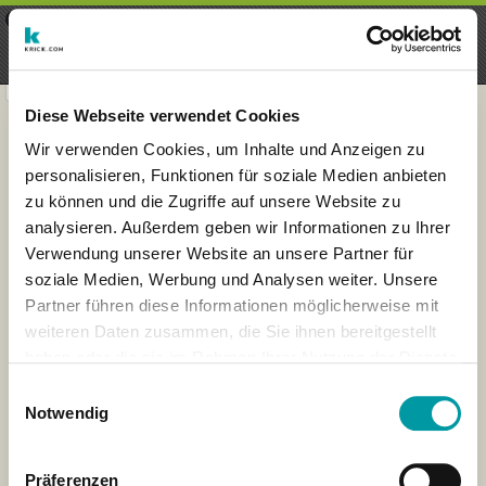
×
Menu
Inscripción
Registrarte
seeker - finds everything near
VIEW
you
krick.com GmbH + Co. KG
FREE - In Google Play
Diese Webseite verwendet Cookies
Wir verwenden Cookies, um Inhalte und Anzeigen zu
personalisieren, Funktionen für soziale Medien anbieten
zu können und die Zugriffe auf unsere Website zu
analysieren. Außerdem geben wir Informationen zu Ihrer
Verwendung unserer Website an unsere Partner für
soziale Medien, Werbung und Analysen weiter. Unsere
Partner führen diese Informationen möglicherweise mit
weiteren Daten zusammen, die Sie ihnen bereitgestellt
haben oder die sie im Rahmen Ihrer Nutzung der Dienste
×
gesammelt haben.
London
Einwilligungsauswahl
Notwendig
Präferenzen