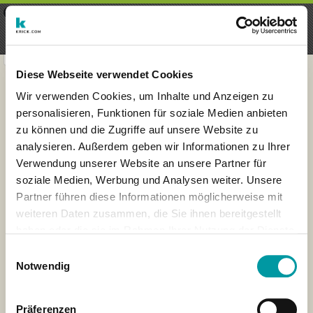
×
Menu
Inscripción
Registrarte
seeker - finds everything near
VIEW
you
krick.com GmbH + Co. KG
FREE - In Google Play
Diese Webseite verwendet Cookies
Wir verwenden Cookies, um Inhalte und Anzeigen zu
personalisieren, Funktionen für soziale Medien anbieten
zu können und die Zugriffe auf unsere Website zu
analysieren. Außerdem geben wir Informationen zu Ihrer
Verwendung unserer Website an unsere Partner für
soziale Medien, Werbung und Analysen weiter. Unsere
Partner führen diese Informationen möglicherweise mit
weiteren Daten zusammen, die Sie ihnen bereitgestellt
haben oder die sie im Rahmen Ihrer Nutzung der Dienste
×
gesammelt haben.
London
Einwilligungsauswahl
Notwendig
Präferenzen