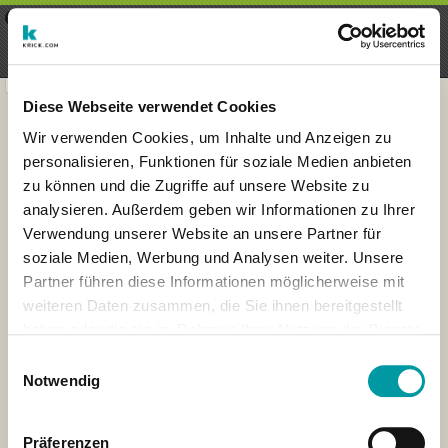
×
Menu
Inscription
S'inscrire
seeker - finds everything near
VIEW
you
krick.com GmbH + Co. KG
FREE - In Google Play
Diese Webseite verwendet Cookies
Wir verwenden Cookies, um Inhalte und Anzeigen zu
personalisieren, Funktionen für soziale Medien anbieten
zu können und die Zugriffe auf unsere Website zu
analysieren. Außerdem geben wir Informationen zu Ihrer
Verwendung unserer Website an unsere Partner für
soziale Medien, Werbung und Analysen weiter. Unsere
Partner führen diese Informationen möglicherweise mit
weiteren Daten zusammen, die Sie ihnen bereitgestellt
haben oder die sie im Rahmen Ihrer Nutzung der Dienste
×
gesammelt haben.
Wiesbaden, Germany
Einwilligungsauswahl
Notwendig
Präferenzen