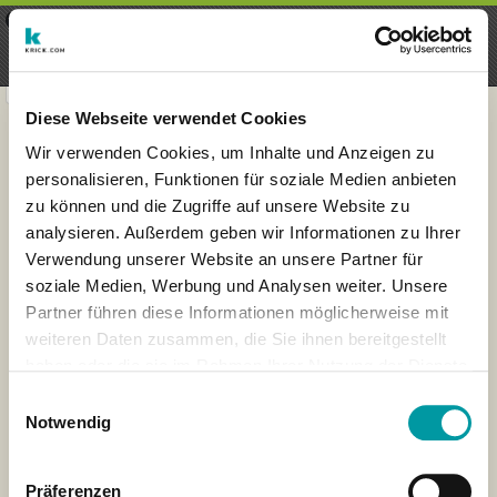
×
Menu
Inscription
S'inscrire
seeker - finds everything near
VIEW
you
krick.com GmbH + Co. KG
FREE - In Google Play
Diese Webseite verwendet Cookies
Wir verwenden Cookies, um Inhalte und Anzeigen zu
personalisieren, Funktionen für soziale Medien anbieten
zu können und die Zugriffe auf unsere Website zu
analysieren. Außerdem geben wir Informationen zu Ihrer
Verwendung unserer Website an unsere Partner für
soziale Medien, Werbung und Analysen weiter. Unsere
Partner führen diese Informationen möglicherweise mit
weiteren Daten zusammen, die Sie ihnen bereitgestellt
haben oder die sie im Rahmen Ihrer Nutzung der Dienste
×
gesammelt haben.
Wuppertal, Duitsland
Einwilligungsauswahl
Notwendig
Präferenzen