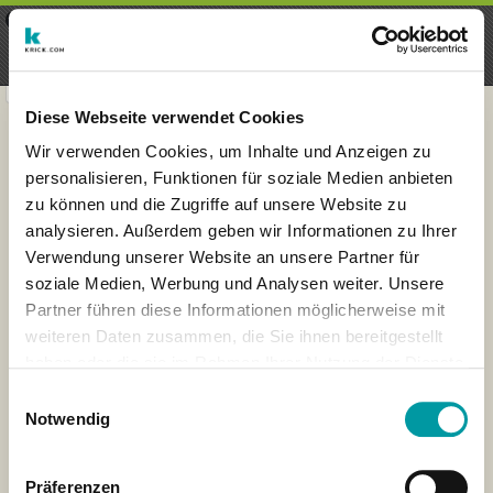
×
Menu
Inscription
S'inscrire
seeker - finds everything near
VIEW
you
krick.com GmbH + Co. KG
FREE - In Google Play
Diese Webseite verwendet Cookies
Wir verwenden Cookies, um Inhalte und Anzeigen zu
personalisieren, Funktionen für soziale Medien anbieten
zu können und die Zugriffe auf unsere Website zu
analysieren. Außerdem geben wir Informationen zu Ihrer
Verwendung unserer Website an unsere Partner für
soziale Medien, Werbung und Analysen weiter. Unsere
Partner führen diese Informationen möglicherweise mit
weiteren Daten zusammen, die Sie ihnen bereitgestellt
haben oder die sie im Rahmen Ihrer Nutzung der Dienste
×
gesammelt haben.
Singapur
Einwilligungsauswahl
Notwendig
Präferenzen