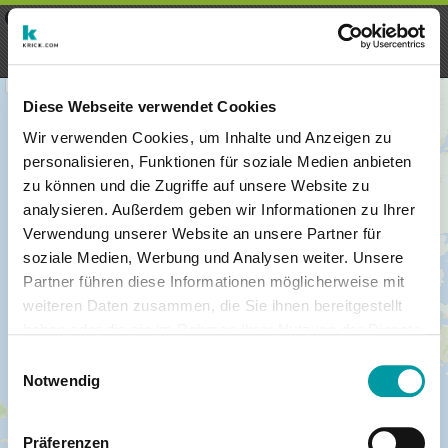
×
Menu
Inscription
S'inscrire
seeker - finds everything near
VIEW
you
krick.com GmbH + Co. KG
FREE - In Google Play
Diese Webseite verwendet Cookies
Wir verwenden Cookies, um Inhalte und Anzeigen zu
personalisieren, Funktionen für soziale Medien anbieten
zu können und die Zugriffe auf unsere Website zu
analysieren. Außerdem geben wir Informationen zu Ihrer
Verwendung unserer Website an unsere Partner für
soziale Medien, Werbung und Analysen weiter. Unsere
Partner führen diese Informationen möglicherweise mit
weiteren Daten zusammen, die Sie ihnen bereitgestellt
haben oder die sie im Rahmen Ihrer Nutzung der Dienste
×
gesammelt haben.
Honolulu, Hawaii, VS
Einwilligungsauswahl
Notwendig
Präferenzen