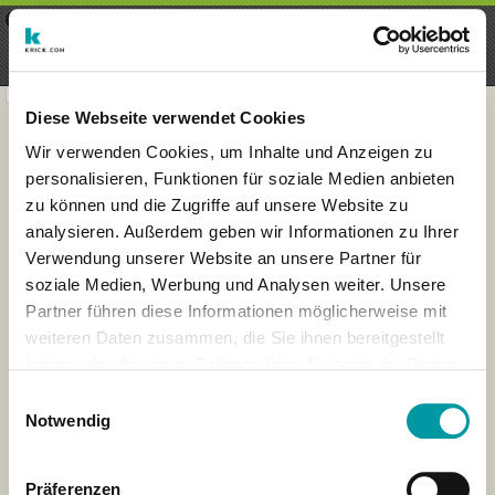
×
Menu
Inscription
S'inscrire
seeker - finds everything near
VIEW
you
krick.com GmbH + Co. KG
FREE - In Google Play
Diese Webseite verwendet Cookies
Wir verwenden Cookies, um Inhalte und Anzeigen zu
personalisieren, Funktionen für soziale Medien anbieten
zu können und die Zugriffe auf unsere Website zu
analysieren. Außerdem geben wir Informationen zu Ihrer
Verwendung unserer Website an unsere Partner für
soziale Medien, Werbung und Analysen weiter. Unsere
Partner führen diese Informationen möglicherweise mit
weiteren Daten zusammen, die Sie ihnen bereitgestellt
haben oder die sie im Rahmen Ihrer Nutzung der Dienste
×
gesammelt haben.
London
Einwilligungsauswahl
Notwendig
Präferenzen