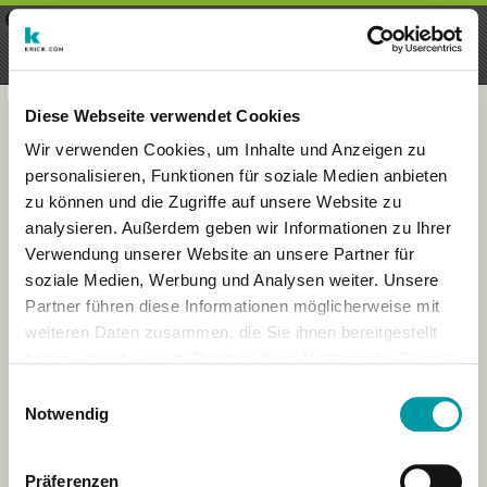
×
Menu
Iscrizioni
Registrati
seeker - finds everything near
VIEW
you
krick.com GmbH + Co. KG
FREE - In Google Play
Diese Webseite verwendet Cookies
Wir verwenden Cookies, um Inhalte und Anzeigen zu
personalisieren, Funktionen für soziale Medien anbieten
zu können und die Zugriffe auf unsere Website zu
analysieren. Außerdem geben wir Informationen zu Ihrer
Verwendung unserer Website an unsere Partner für
soziale Medien, Werbung und Analysen weiter. Unsere
Partner führen diese Informationen möglicherweise mit
weiteren Daten zusammen, die Sie ihnen bereitgestellt
haben oder die sie im Rahmen Ihrer Nutzung der Dienste
×
gesammelt haben.
Kassel, Germany
Einwilligungsauswahl
Notwendig
Präferenzen