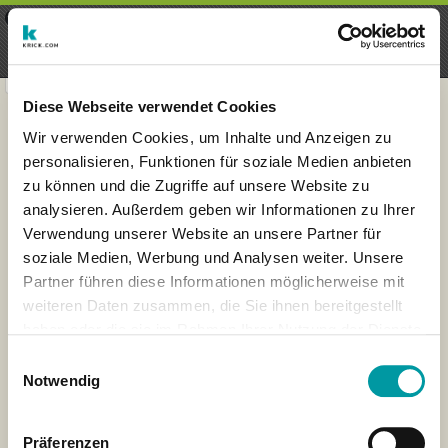
×
Menu
Iscrizioni
Registrati
seeker - finds everything near
VIEW
you
krick.com GmbH + Co. KG
FREE - In Google Play
Diese Webseite verwendet Cookies
Wir verwenden Cookies, um Inhalte und Anzeigen zu
personalisieren, Funktionen für soziale Medien anbieten
zu können und die Zugriffe auf unsere Website zu
analysieren. Außerdem geben wir Informationen zu Ihrer
Verwendung unserer Website an unsere Partner für
soziale Medien, Werbung und Analysen weiter. Unsere
Partner führen diese Informationen möglicherweise mit
weiteren Daten zusammen, die Sie ihnen bereitgestellt
haben oder die sie im Rahmen Ihrer Nutzung der Dienste
×
gesammelt haben.
Muenster, Germany
Einwilligungsauswahl
Notwendig
Präferenzen