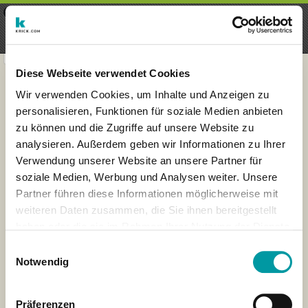
×
Menu
Iscrizioni
Registrati
seeker - finds everything near
VIEW
you
krick.com GmbH + Co. KG
FREE - In Google Play
Diese Webseite verwendet Cookies
Wir verwenden Cookies, um Inhalte und Anzeigen zu
personalisieren, Funktionen für soziale Medien anbieten
zu können und die Zugriffe auf unsere Website zu
analysieren. Außerdem geben wir Informationen zu Ihrer
Verwendung unserer Website an unsere Partner für
soziale Medien, Werbung und Analysen weiter. Unsere
Partner führen diese Informationen möglicherweise mit
weiteren Daten zusammen, die Sie ihnen bereitgestellt
haben oder die sie im Rahmen Ihrer Nutzung der Dienste
×
gesammelt haben.
Muenster, Germany
Einwilligungsauswahl
Notwendig
Präferenzen