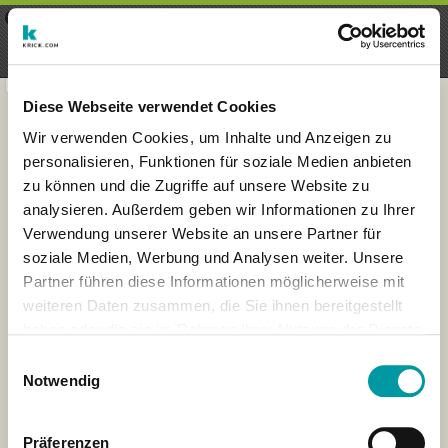
×
Menu
Iscrizioni
Registrati
seeker - finds everything near
VIEW
you
krick.com GmbH + Co. KG
FREE - In Google Play
Diese Webseite verwendet Cookies
Wir verwenden Cookies, um Inhalte und Anzeigen zu
personalisieren, Funktionen für soziale Medien anbieten
zu können und die Zugriffe auf unsere Website zu
analysieren. Außerdem geben wir Informationen zu Ihrer
Verwendung unserer Website an unsere Partner für
soziale Medien, Werbung und Analysen weiter. Unsere
Partner führen diese Informationen möglicherweise mit
weiteren Daten zusammen, die Sie ihnen bereitgestellt
haben oder die sie im Rahmen Ihrer Nutzung der Dienste
×
gesammelt haben.
Wiesbaden, Deutschland
Einwilligungsauswahl
Notwendig
Präferenzen