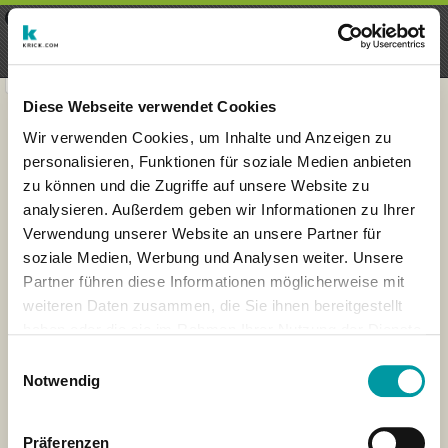
×
Menu
Iscrizioni
Registrati
seeker - finds everything near
VIEW
you
krick.com GmbH + Co. KG
FREE - In Google Play
Diese Webseite verwendet Cookies
Wir verwenden Cookies, um Inhalte und Anzeigen zu
personalisieren, Funktionen für soziale Medien anbieten
zu können und die Zugriffe auf unsere Website zu
analysieren. Außerdem geben wir Informationen zu Ihrer
Verwendung unserer Website an unsere Partner für
soziale Medien, Werbung und Analysen weiter. Unsere
Partner führen diese Informationen möglicherweise mit
weiteren Daten zusammen, die Sie ihnen bereitgestellt
haben oder die sie im Rahmen Ihrer Nutzung der Dienste
×
gesammelt haben.
Reikiavik, Islandia
Einwilligungsauswahl
Notwendig
Präferenzen