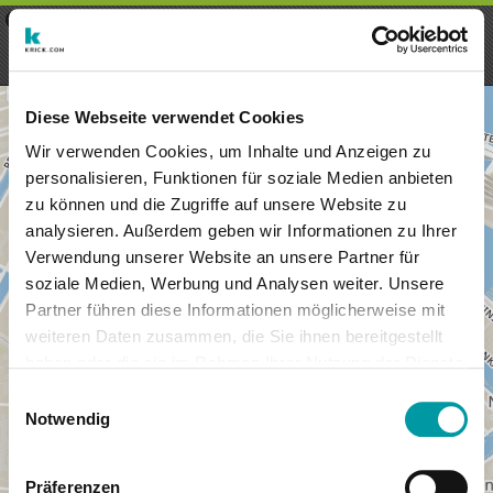
×
Menu
Iscrizioni
Registrati
seeker - finds everything near
VIEW
you
krick.com GmbH + Co. KG
FREE - In Google Play
Diese Webseite verwendet Cookies
Wir verwenden Cookies, um Inhalte und Anzeigen zu
personalisieren, Funktionen für soziale Medien anbieten
zu können und die Zugriffe auf unsere Website zu
analysieren. Außerdem geben wir Informationen zu Ihrer
Verwendung unserer Website an unsere Partner für
soziale Medien, Werbung und Analysen weiter. Unsere
Partner führen diese Informationen möglicherweise mit
weiteren Daten zusammen, die Sie ihnen bereitgestellt
haben oder die sie im Rahmen Ihrer Nutzung der Dienste
×
gesammelt haben.
Amsterdam, Netherlands
Einwilligungsauswahl
Notwendig
Präferenzen