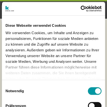
×
Menu
Iscrizioni
Registrati
seeker - finds everything near
VIEW
you
krick.com GmbH + Co. KG
FREE - In Google Play
Diese Webseite verwendet Cookies
Wir verwenden Cookies, um Inhalte und Anzeigen zu
personalisieren, Funktionen für soziale Medien anbieten
zu können und die Zugriffe auf unsere Website zu
analysieren. Außerdem geben wir Informationen zu Ihrer
Verwendung unserer Website an unsere Partner für
soziale Medien, Werbung und Analysen weiter. Unsere
Partner führen diese Informationen möglicherweise mit
weiteren Daten zusammen, die Sie ihnen bereitgestellt
haben oder die sie im Rahmen Ihrer Nutzung der Dienste
×
gesammelt haben.
Lissabon, Portugal
Einwilligungsauswahl
Notwendig
Präferenzen