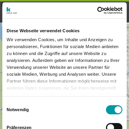
×
Menu
Iscrizioni
Registrati
seeker - finds everything near
VIEW
you
krick.com GmbH + Co. KG
FREE - In Google Play
Diese Webseite verwendet Cookies
Wir verwenden Cookies, um Inhalte und Anzeigen zu
personalisieren, Funktionen für soziale Medien anbieten
zu können und die Zugriffe auf unsere Website zu
analysieren. Außerdem geben wir Informationen zu Ihrer
Verwendung unserer Website an unsere Partner für
soziale Medien, Werbung und Analysen weiter. Unsere
Partner führen diese Informationen möglicherweise mit
weiteren Daten zusammen, die Sie ihnen bereitgestellt
haben oder die sie im Rahmen Ihrer Nutzung der Dienste
×
gesammelt haben.
Singapur
Einwilligungsauswahl
Notwendig
Präferenzen