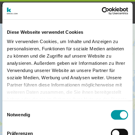
×
Menu
Iscrizioni
Registrati
seeker - finds everything near
VIEW
you
krick.com GmbH + Co. KG
FREE - In Google Play
Diese Webseite verwendet Cookies
Wir verwenden Cookies, um Inhalte und Anzeigen zu
personalisieren, Funktionen für soziale Medien anbieten
zu können und die Zugriffe auf unsere Website zu
analysieren. Außerdem geben wir Informationen zu Ihrer
Verwendung unserer Website an unsere Partner für
soziale Medien, Werbung und Analysen weiter. Unsere
Partner führen diese Informationen möglicherweise mit
weiteren Daten zusammen, die Sie ihnen bereitgestellt
haben oder die sie im Rahmen Ihrer Nutzung der Dienste
×
gesammelt haben.
London
Einwilligungsauswahl
Notwendig
Präferenzen