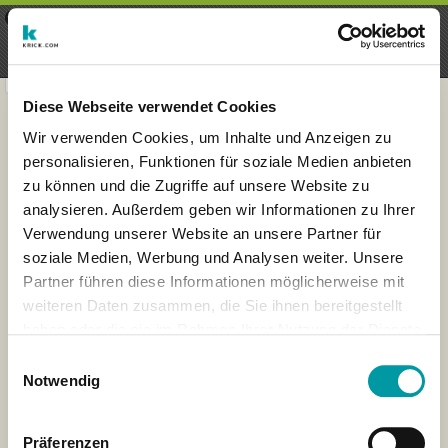
×
Menu
Iscrizioni
Registrati
seeker - finds everything near
VIEW
you
krick.com GmbH + Co. KG
FREE - In Google Play
Diese Webseite verwendet Cookies
Wir verwenden Cookies, um Inhalte und Anzeigen zu
personalisieren, Funktionen für soziale Medien anbieten
zu können und die Zugriffe auf unsere Website zu
analysieren. Außerdem geben wir Informationen zu Ihrer
Verwendung unserer Website an unsere Partner für
soziale Medien, Werbung und Analysen weiter. Unsere
Partner führen diese Informationen möglicherweise mit
weiteren Daten zusammen, die Sie ihnen bereitgestellt
haben oder die sie im Rahmen Ihrer Nutzung der Dienste
×
gesammelt haben.
London
Einwilligungsauswahl
Notwendig
Präferenzen