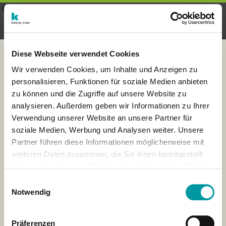
×
Menu
Iscrizioni
Registrati
seeker - finds everything near
VIEW
you
krick.com GmbH + Co. KG
FREE - In Google Play
Diese Webseite verwendet Cookies
Wir verwenden Cookies, um Inhalte und Anzeigen zu
personalisieren, Funktionen für soziale Medien anbieten
zu können und die Zugriffe auf unsere Website zu
analysieren. Außerdem geben wir Informationen zu Ihrer
Verwendung unserer Website an unsere Partner für
soziale Medien, Werbung und Analysen weiter. Unsere
Partner führen diese Informationen möglicherweise mit
weiteren Daten zusammen, die Sie ihnen bereitgestellt
haben oder die sie im Rahmen Ihrer Nutzung der Dienste
×
gesammelt haben.
London
Einwilligungsauswahl
Notwendig
Präferenzen