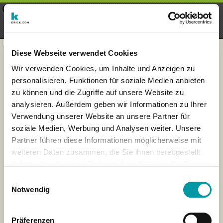
×
Menu
Aanmelding
Registreren
seeker - finds everything near
VIEW
you
krick.com GmbH + Co. KG
FREE - In Google Play
Diese Webseite verwendet Cookies
Wir verwenden Cookies, um Inhalte und Anzeigen zu
personalisieren, Funktionen für soziale Medien anbieten
zu können und die Zugriffe auf unsere Website zu
analysieren. Außerdem geben wir Informationen zu Ihrer
Verwendung unserer Website an unsere Partner für
soziale Medien, Werbung und Analysen weiter. Unsere
Partner führen diese Informationen möglicherweise mit
weiteren Daten zusammen, die Sie ihnen bereitgestellt
haben oder die sie im Rahmen Ihrer Nutzung der Dienste
×
gesammelt haben.
Kassel, Germany
Einwilligungsauswahl
Notwendig
Präferenzen