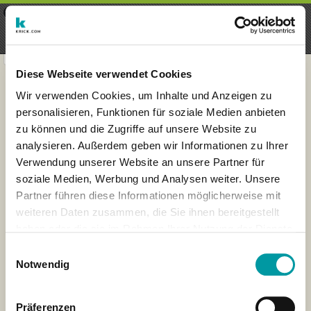
×
Menu
Aanmelding
Registreren
seeker - finds everything near
VIEW
you
krick.com GmbH + Co. KG
FREE - In Google Play
Diese Webseite verwendet Cookies
Wir verwenden Cookies, um Inhalte und Anzeigen zu
personalisieren, Funktionen für soziale Medien anbieten
zu können und die Zugriffe auf unsere Website zu
analysieren. Außerdem geben wir Informationen zu Ihrer
Verwendung unserer Website an unsere Partner für
soziale Medien, Werbung und Analysen weiter. Unsere
Partner führen diese Informationen möglicherweise mit
weiteren Daten zusammen, die Sie ihnen bereitgestellt
haben oder die sie im Rahmen Ihrer Nutzung der Dienste
×
gesammelt haben.
Barcelona, Spain
Einwilligungsauswahl
Notwendig
Präferenzen