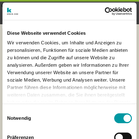
×
Menu
Aanmelding
Registreren
seeker - finds everything near
VIEW
you
krick.com GmbH + Co. KG
FREE - In Google Play
Diese Webseite verwendet Cookies
Wir verwenden Cookies, um Inhalte und Anzeigen zu
personalisieren, Funktionen für soziale Medien anbieten
zu können und die Zugriffe auf unsere Website zu
analysieren. Außerdem geben wir Informationen zu Ihrer
Verwendung unserer Website an unsere Partner für
soziale Medien, Werbung und Analysen weiter. Unsere
Partner führen diese Informationen möglicherweise mit
weiteren Daten zusammen, die Sie ihnen bereitgestellt
haben oder die sie im Rahmen Ihrer Nutzung der Dienste
×
gesammelt haben.
Amsterdam, Netherlands
Einwilligungsauswahl
Notwendig
Präferenzen