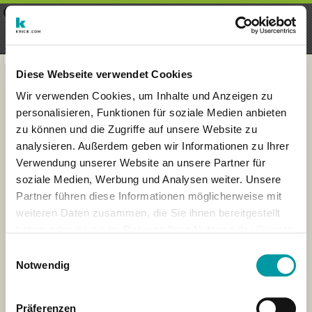
×
Menu
Aanmelding
Registreren
seeker - finds everything near
VIEW
you
krick.com GmbH + Co. KG
FREE - In Google Play
Diese Webseite verwendet Cookies
Wir verwenden Cookies, um Inhalte und Anzeigen zu
personalisieren, Funktionen für soziale Medien anbieten
zu können und die Zugriffe auf unsere Website zu
analysieren. Außerdem geben wir Informationen zu Ihrer
Verwendung unserer Website an unsere Partner für
soziale Medien, Werbung und Analysen weiter. Unsere
Partner führen diese Informationen möglicherweise mit
weiteren Daten zusammen, die Sie ihnen bereitgestellt
haben oder die sie im Rahmen Ihrer Nutzung der Dienste
×
gesammelt haben.
Singapur
Einwilligungsauswahl
Notwendig
Präferenzen