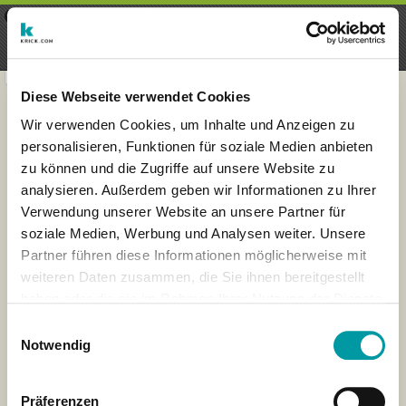
×
Menu
Aanmelding
Registreren
seeker - finds everything near
VIEW
you
krick.com GmbH + Co. KG
FREE - In Google Play
Diese Webseite verwendet Cookies
Wir verwenden Cookies, um Inhalte und Anzeigen zu
personalisieren, Funktionen für soziale Medien anbieten
zu können und die Zugriffe auf unsere Website zu
analysieren. Außerdem geben wir Informationen zu Ihrer
Verwendung unserer Website an unsere Partner für
soziale Medien, Werbung und Analysen weiter. Unsere
Partner führen diese Informationen möglicherweise mit
weiteren Daten zusammen, die Sie ihnen bereitgestellt
haben oder die sie im Rahmen Ihrer Nutzung der Dienste
×
gesammelt haben.
London
Einwilligungsauswahl
Notwendig
Präferenzen