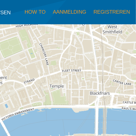
HOW TO
AANMELDING
REGISTREREN
TSEN