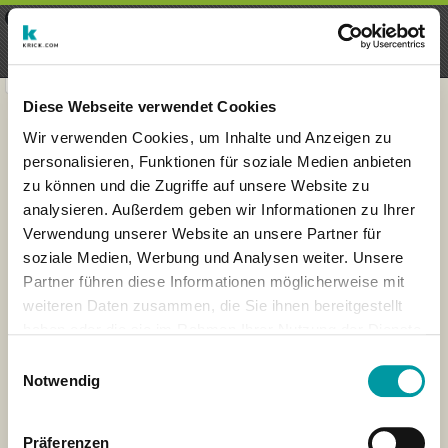
×
Menu
Aanmelding
Registreren
seeker - finds everything near
VIEW
you
krick.com GmbH + Co. KG
FREE - In Google Play
Diese Webseite verwendet Cookies
Wir verwenden Cookies, um Inhalte und Anzeigen zu
personalisieren, Funktionen für soziale Medien anbieten
zu können und die Zugriffe auf unsere Website zu
analysieren. Außerdem geben wir Informationen zu Ihrer
Verwendung unserer Website an unsere Partner für
soziale Medien, Werbung und Analysen weiter. Unsere
Partner führen diese Informationen möglicherweise mit
weiteren Daten zusammen, die Sie ihnen bereitgestellt
haben oder die sie im Rahmen Ihrer Nutzung der Dienste
×
gesammelt haben.
London
Einwilligungsauswahl
Notwendig
Präferenzen