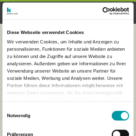
×
Menu
Login
Register
seeker - finds everything near
VIEW
you
krick.com GmbH + Co. KG
FREE - In Google Play
Diese Webseite verwendet Cookies
Wir verwenden Cookies, um Inhalte und Anzeigen zu
personalisieren, Funktionen für soziale Medien anbieten
zu können und die Zugriffe auf unsere Website zu
analysieren. Außerdem geben wir Informationen zu Ihrer
Verwendung unserer Website an unsere Partner für
soziale Medien, Werbung und Analysen weiter. Unsere
Partner führen diese Informationen möglicherweise mit
weiteren Daten zusammen, die Sie ihnen bereitgestellt
haben oder die sie im Rahmen Ihrer Nutzung der Dienste
×
gesammelt haben.
London
Einwilligungsauswahl
Notwendig
Präferenzen