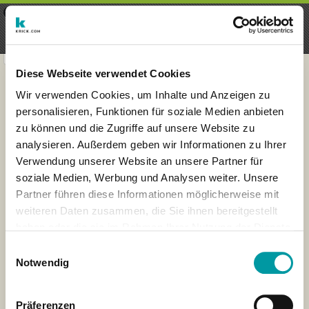
×
Menu
Login
Register
seeker - finds everything near
VIEW
you
krick.com GmbH + Co. KG
FREE - In Google Play
Diese Webseite verwendet Cookies
Wir verwenden Cookies, um Inhalte und Anzeigen zu
personalisieren, Funktionen für soziale Medien anbieten
zu können und die Zugriffe auf unsere Website zu
analysieren. Außerdem geben wir Informationen zu Ihrer
Verwendung unserer Website an unsere Partner für
soziale Medien, Werbung und Analysen weiter. Unsere
Partner führen diese Informationen möglicherweise mit
weiteren Daten zusammen, die Sie ihnen bereitgestellt
haben oder die sie im Rahmen Ihrer Nutzung der Dienste
×
gesammelt haben.
London
Einwilligungsauswahl
Notwendig
Präferenzen