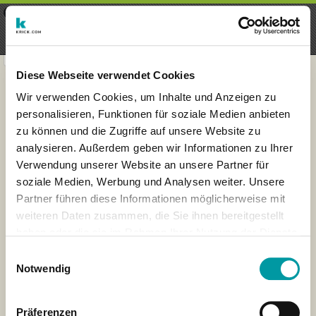
×
Menu
Login
Register
seeker - finds everything near
VIEW
you
krick.com GmbH + Co. KG
FREE - In Google Play
Diese Webseite verwendet Cookies
Wir verwenden Cookies, um Inhalte und Anzeigen zu
personalisieren, Funktionen für soziale Medien anbieten
zu können und die Zugriffe auf unsere Website zu
analysieren. Außerdem geben wir Informationen zu Ihrer
Verwendung unserer Website an unsere Partner für
soziale Medien, Werbung und Analysen weiter. Unsere
Partner führen diese Informationen möglicherweise mit
weiteren Daten zusammen, die Sie ihnen bereitgestellt
haben oder die sie im Rahmen Ihrer Nutzung der Dienste
×
gesammelt haben.
London
Einwilligungsauswahl
Notwendig
Präferenzen