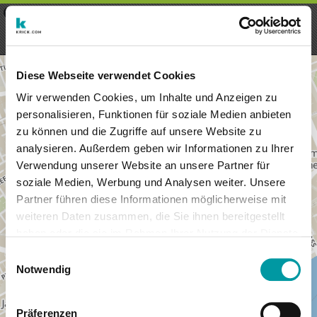
×
Menu
Login
Register
seeker - finds everything near
VIEW
you
krick.com GmbH + Co. KG
FREE - In Google Play
Diese Webseite verwendet Cookies
Wir verwenden Cookies, um Inhalte und Anzeigen zu
personalisieren, Funktionen für soziale Medien anbieten
zu können und die Zugriffe auf unsere Website zu
analysieren. Außerdem geben wir Informationen zu Ihrer
Verwendung unserer Website an unsere Partner für
soziale Medien, Werbung und Analysen weiter. Unsere
Partner führen diese Informationen möglicherweise mit
weiteren Daten zusammen, die Sie ihnen bereitgestellt
haben oder die sie im Rahmen Ihrer Nutzung der Dienste
×
gesammelt haben.
London
Einwilligungsauswahl
Notwendig
Präferenzen