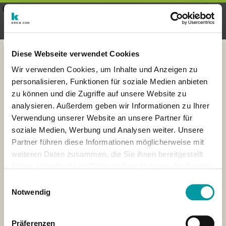
×
Menu
Login
Register
seeker - finds everything near
VIEW
you
krick.com GmbH + Co. KG
FREE - In Google Play
Diese Webseite verwendet Cookies
Wir verwenden Cookies, um Inhalte und Anzeigen zu
personalisieren, Funktionen für soziale Medien anbieten
zu können und die Zugriffe auf unsere Website zu
analysieren. Außerdem geben wir Informationen zu Ihrer
Verwendung unserer Website an unsere Partner für
soziale Medien, Werbung und Analysen weiter. Unsere
Partner führen diese Informationen möglicherweise mit
weiteren Daten zusammen, die Sie ihnen bereitgestellt
haben oder die sie im Rahmen Ihrer Nutzung der Dienste
×
gesammelt haben.
London
Einwilligungsauswahl
Notwendig
Präferenzen