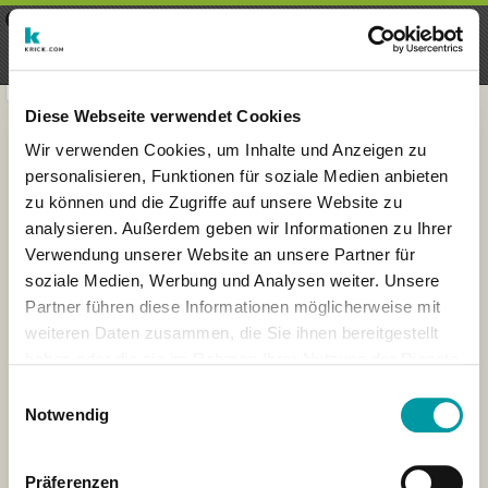
×
Menu
Iscrizioni
Registrati
seeker - finds everything near
VIEW
you
krick.com GmbH + Co. KG
FREE - In Google Play
Diese Webseite verwendet Cookies
Wir verwenden Cookies, um Inhalte und Anzeigen zu
personalisieren, Funktionen für soziale Medien anbieten
zu können und die Zugriffe auf unsere Website zu
analysieren. Außerdem geben wir Informationen zu Ihrer
Verwendung unserer Website an unsere Partner für
soziale Medien, Werbung und Analysen weiter. Unsere
Partner führen diese Informationen möglicherweise mit
weiteren Daten zusammen, die Sie ihnen bereitgestellt
haben oder die sie im Rahmen Ihrer Nutzung der Dienste
×
gesammelt haben.
Muenster, Germany
Einwilligungsauswahl
Notwendig
Präferenzen