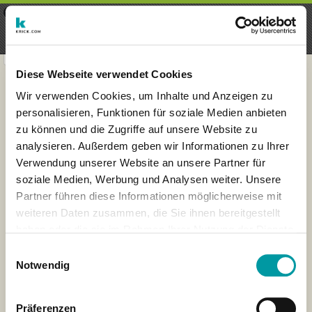
×
Menu
Iscrizioni
Registrati
seeker - finds everything near
VIEW
you
krick.com GmbH + Co. KG
FREE - In Google Play
Diese Webseite verwendet Cookies
Wir verwenden Cookies, um Inhalte und Anzeigen zu
personalisieren, Funktionen für soziale Medien anbieten
zu können und die Zugriffe auf unsere Website zu
analysieren. Außerdem geben wir Informationen zu Ihrer
Verwendung unserer Website an unsere Partner für
soziale Medien, Werbung und Analysen weiter. Unsere
Partner führen diese Informationen möglicherweise mit
weiteren Daten zusammen, die Sie ihnen bereitgestellt
haben oder die sie im Rahmen Ihrer Nutzung der Dienste
×
gesammelt haben.
Amsterdam, Netherlands
Einwilligungsauswahl
Notwendig
Präferenzen