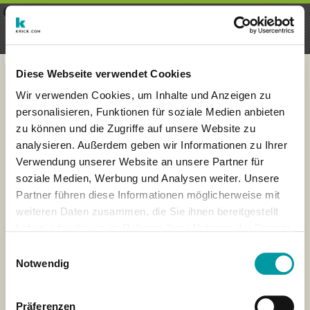
×
Menu
Aanmelding
Registreren
seeker - finds everything near
VIEW
you
krick.com GmbH + Co. KG
FREE - In Google Play
Diese Webseite verwendet Cookies
Wir verwenden Cookies, um Inhalte und Anzeigen zu
personalisieren, Funktionen für soziale Medien anbieten
zu können und die Zugriffe auf unsere Website zu
analysieren. Außerdem geben wir Informationen zu Ihrer
Verwendung unserer Website an unsere Partner für
soziale Medien, Werbung und Analysen weiter. Unsere
Partner führen diese Informationen möglicherweise mit
weiteren Daten zusammen, die Sie ihnen bereitgestellt
haben oder die sie im Rahmen Ihrer Nutzung der Dienste
×
gesammelt haben.
Bremen, Germany
Einwilligungsauswahl
Notwendig
Präferenzen