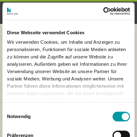
×
Menu
Aanmelding
Registreren
seeker - finds everything near
VIEW
you
krick.com GmbH + Co. KG
FREE - In Google Play
Diese Webseite verwendet Cookies
Wir verwenden Cookies, um Inhalte und Anzeigen zu
personalisieren, Funktionen für soziale Medien anbieten
zu können und die Zugriffe auf unsere Website zu
analysieren. Außerdem geben wir Informationen zu Ihrer
Verwendung unserer Website an unsere Partner für
soziale Medien, Werbung und Analysen weiter. Unsere
Partner führen diese Informationen möglicherweise mit
weiteren Daten zusammen, die Sie ihnen bereitgestellt
haben oder die sie im Rahmen Ihrer Nutzung der Dienste
×
gesammelt haben.
Muenster, Germany
Einwilligungsauswahl
Notwendig
Präferenzen