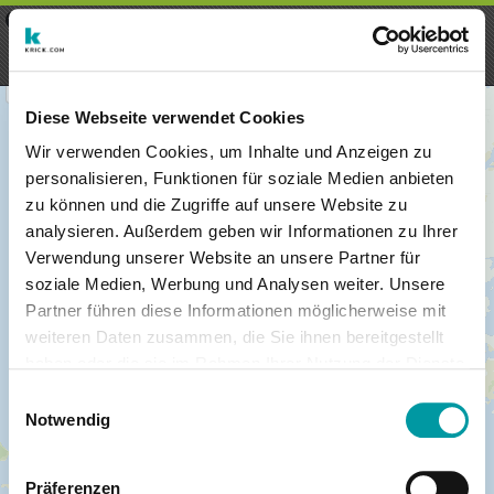
×
Menu
Aanmelding
Registreren
seeker - finds everything near
VIEW
you
krick.com GmbH + Co. KG
FREE - In Google Play
Diese Webseite verwendet Cookies
Wir verwenden Cookies, um Inhalte und Anzeigen zu
personalisieren, Funktionen für soziale Medien anbieten
zu können und die Zugriffe auf unsere Website zu
analysieren. Außerdem geben wir Informationen zu Ihrer
Verwendung unserer Website an unsere Partner für
soziale Medien, Werbung und Analysen weiter. Unsere
Partner führen diese Informationen möglicherweise mit
weiteren Daten zusammen, die Sie ihnen bereitgestellt
haben oder die sie im Rahmen Ihrer Nutzung der Dienste
×
gesammelt haben.
Muenster, Germany
Einwilligungsauswahl
Notwendig
Präferenzen